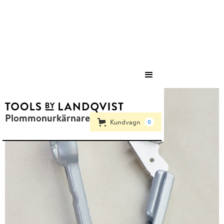
Save
Plommonurkärnare
Kundvagn
0