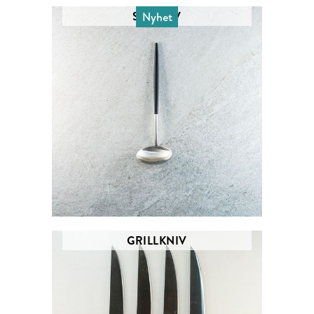
SÅSSLEV
Nyhet
GRILLKNIV