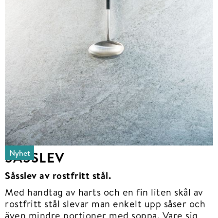
Nyhet
SÅSSLEV
Såsslev av rostfritt stål.
Med handtag av harts och en fin liten skål av
rostfritt stål slevar man enkelt upp såser och
även mindre portioner med soppa. Vare sig