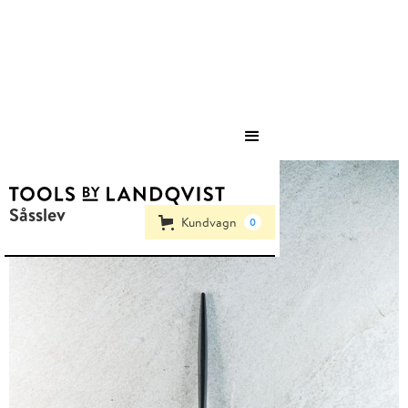
Save
Såsslev
Kundvagn
0