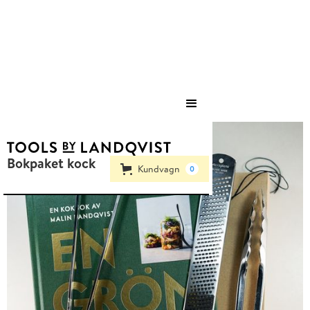
Save
Bokpaket kock
Kundvagn
0