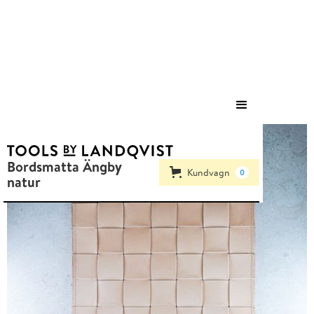
Save
Bordsmatta Ängby
Kundvagn
0
natur