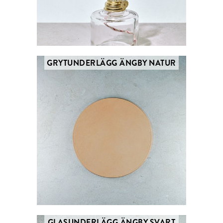
GRYTUNDERLÄGG ÄNGBY NATUR
GLASUNDERLÄGG ÄNGBY SVART