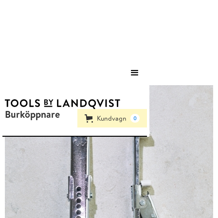
Save
Burköppnare
Kundvagn
0