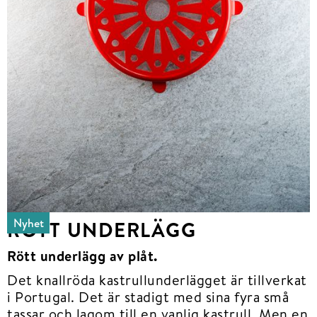
Nyhet
RÖTT UNDERLÄGG
Rött underlägg av plåt.
Det knallröda kastrullunderlägget är tillverkat
i Portugal. Det är stadigt med sina fyra små
tassar och lagom till en vanlig kastrull. Men en