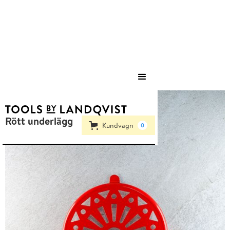
Save
Rött underlägg
Kundvagn
0