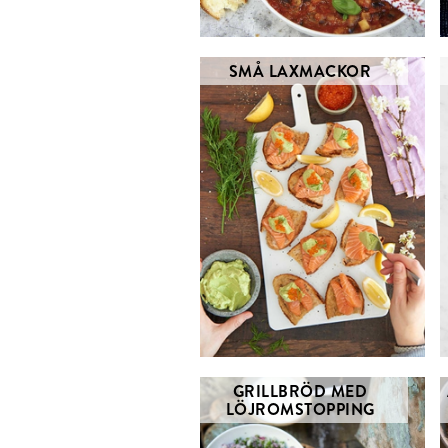
SMÅ LAXMACKOR
GRILLBRÖD MED
LÖJROMSTOPPING