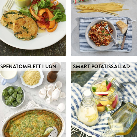
SPENATOMELETT I UGN
SMART POTATISSALLAD